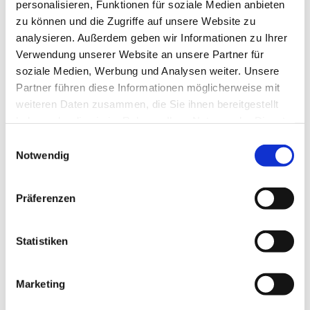
personalisieren, Funktionen für soziale Medien anbieten
Lorem ipsum dolor sit amet, consetetur
zu können und die Zugriffe auf unsere Website zu
sadipscing elitr, sed diam nonumy eirmod
analysieren. Außerdem geben wir Informationen zu Ihrer
tempor invidunt ut labore et dolore magna
Verwendung unserer Website an unsere Partner für
aliquyam erat, sed diam voluptua. At vero
soziale Medien, Werbung und Analysen weiter. Unsere
eos et accusam et justo duo dolores et ea
Partner führen diese Informationen möglicherweise mit
rebum. Stet clita kasd gubergren, no sea
weiteren Daten zusammen, die Sie ihnen bereitgestellt
takimata sanctus est Lorem ipsum dolor sit
haben oder die sie im Rahmen Ihrer Nutzung der Dienste
amet.
gesammelt haben.
Einwilligungsauswahl
Notwendig
Präferenzen
Physiotherapie (privat)
Statistiken
Lorem ipsum dolor sit amet, consetetur
sadipscing elitr, sed diam nonumy eirmod
Marketing
tempor invidunt ut labore et dolore magna